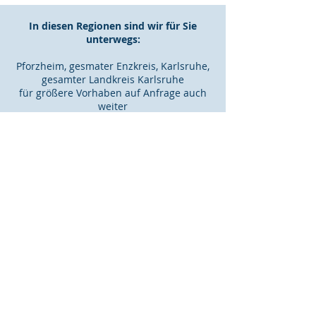
In diesen Regionen sind wir für Sie
unterwegs:
Pforzheim, gesmater Enzkreis, Karlsruhe,
gesamter Landkreis Karlsruhe
für größere Vorhaben auf Anfrage auch
weiter
©
Copyright 2025
MAKA-ENERGIEPROFIS -
Energieberatungen
Silcherstraße 22
75203 Königsbach-Stein
Bürozeiten: Siehe Google - Ingenieurbüro
M.
Kaucher
GmbH
Rufen Sie uns an:
0176 47 12345 1
oder schreiben Sie uns: